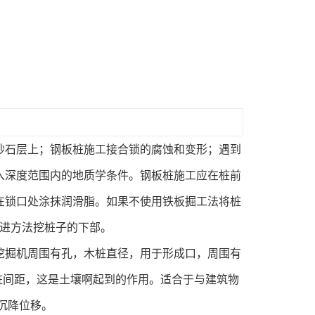
砂石层上；钢板桩施工接合锁的腐蚀和变形；遇到
入深度范围内的地质学条件。钢板桩施工应在桩前
在锁口处涂抹润滑脂。如果不使用铁板掘工法将桩
掘进方法挖桩子的下部。
挖掘机周围有孔，木桩直径，用于形成口，周围有
点，桩间距，这是土壤啊起到的作用。适合于与建筑物
沉降位移。